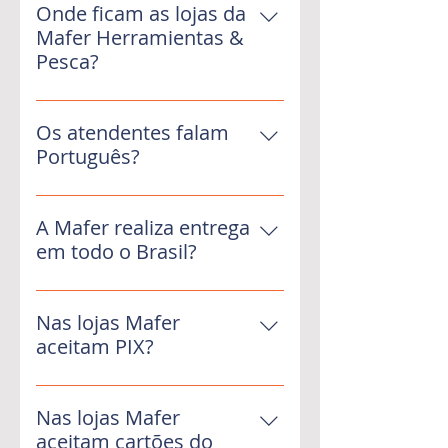
Onde ficam as lojas da
Mafer Herramientas &
Pesca?
Nossas lojas ficam em Pedro
Juan Caballero no Paraguai.
Os atendentes falam
Pedro Juan faz fronteira com
Português?
Ponta Porã (Mato Grosso do
Sim. Nossos colaboradores
Sul). Utiliza nossa seção de
podem conversar em
A Mafer realiza entrega
CONTATOS para encontrar
Português, Espanhol e Guarani!
em todo o Brasil?
nossos endereços!
Não! A Mafer não realiza
entregas no território Brasileiro,
Nas lojas Mafer
apenas no Paraguai.
aceitam PIX?
Sim. Aceitamos PIX nas Lojas
Mafer!
Nas lojas Mafer
aceitam cartões do